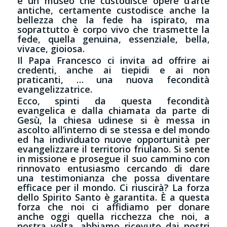
è un museo che custodisce opere d’arte
antiche, certamente custodisce anche la
bellezza che la fede ha ispirato, ma
soprattutto è corpo vivo che trasmette la
fede, quella genuina, essenziale, bella,
vivace, gioiosa.
Il Papa Francesco ci invita ad offrire ai
credenti, anche ai tiepidi e ai non
praticanti, … una nuova fecondità
evangelizzatrice.
Ecco, spinti da questa fecondità
evangelica e dalla chiamata da parte di
Gesù, la chiesa udinese si è messa in
ascolto all’interno di se stessa e del mondo
ed ha individuato nuove opportunità per
evangelizzare il territorio friulano. Si sente
in missione e prosegue il suo cammino con
rinnovato entusiasmo cercando di dare
una testimonianza che possa diventare
efficace per il mondo. Ci riuscirà? La forza
dello Spirito Santo è garantita. È a questa
forza che noi ci affidiamo per donare
anche oggi quella ricchezza che noi, a
nostra volta, abbiamo ricevuto dai nostri