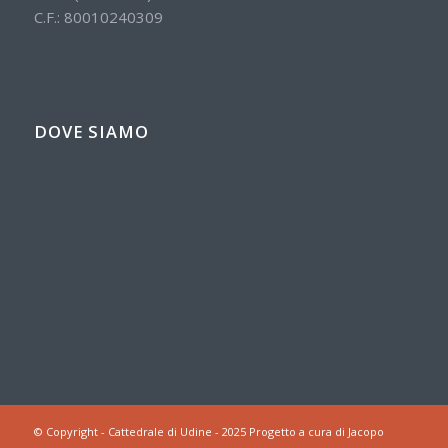
C.F.: 80010240309
DOVE SIAMO
© Copyright - Cattedrale di Udine - 2025 Progetto a cura di Jacopo