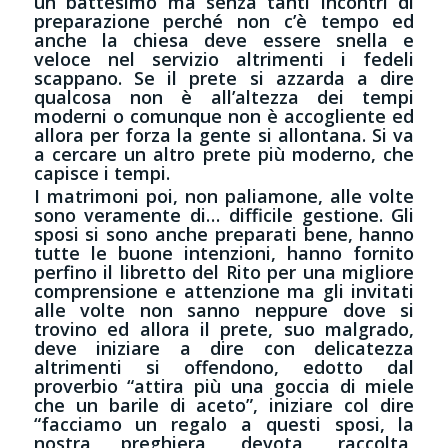
un battesimo ma senza tanti incontri di
preparazione perché non c’è tempo ed
anche la chiesa deve essere snella e
veloce nel servizio altrimenti i fedeli
scappano. Se il prete si azzarda a dire
qualcosa non è all’altezza dei tempi
moderni o comunque non è accogliente ed
allora per forza la gente si allontana. Si va
a cercare un altro prete più moderno, che
capisce i tempi.
I matrimoni poi, non paliamone, alle volte
sono veramente di… difficile gestione. Gli
sposi si sono anche preparati bene, hanno
tutte le buone intenzioni, hanno fornito
perfino il libretto del Rito per una migliore
comprensione e attenzione ma gli invitati
alle volte non sanno neppure dove si
trovino ed allora il prete, suo malgrado,
deve iniziare a dire con delicatezza
altrimenti si offendono, edotto dal
proverbio “attira più una goccia di miele
che un barile di aceto”, iniziare col dire
“facciamo un regalo a questi sposi, la
nostra preghiera, devota, raccolta,