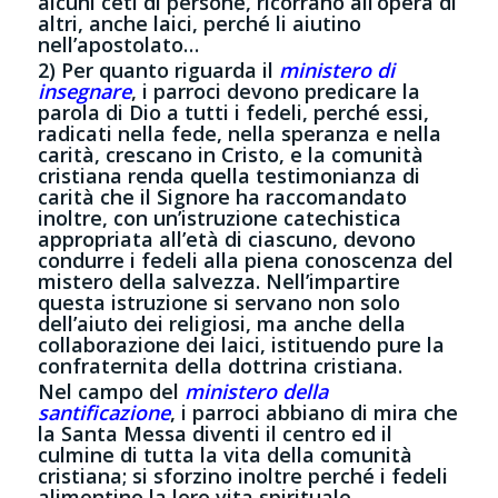
alcuni ceti di persone, ricorrano all’opera di
altri, anche laici, perché li aiutino
nell’apostolato…
2) Per quanto riguarda
il
ministero di
insegnare
, i parroci devono predicare la
parola di Dio a tutti i fedeli, perché essi,
radicati nella fede, nella speranza e nella
carità, crescano in Cristo, e la comunità
cristiana renda quella testimonianza di
carità che il Signore ha raccomandato
inoltre, con un’istruzione catechistica
appropriata all’età di ciascuno, devono
condurre i fedeli alla piena conoscenza del
mistero della salvezza. Nell’impartire
questa istruzione si servano non solo
dell’aiuto dei religiosi, ma anche della
collaborazione dei laici, istituendo pure la
confraternita della dottrina cristiana.
Nel campo
del
ministero della
santificazione
, i parroci abbiano di mira che
la Santa Messa diventi il centro ed il
culmine di tutta la vita della comunità
cristiana; si sforzino inoltre perché i fedeli
alimentino la loro vita spirituale