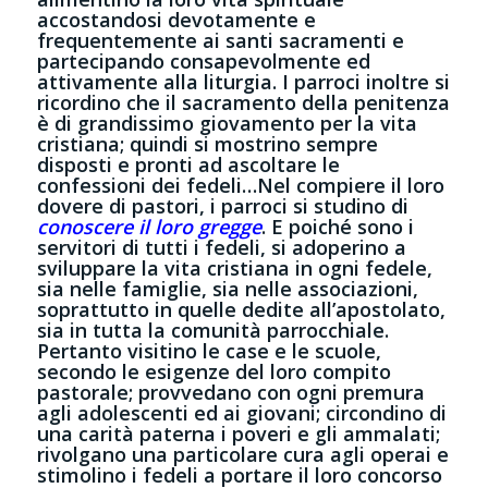
accostandosi devotamente e
frequentemente ai santi sacramenti e
partecipando consapevolmente ed
attivamente alla liturgia. I parroci inoltre si
ricordino che il sacramento della penitenza
è di grandissimo giovamento per la vita
cristiana; quindi si mostrino sempre
disposti e pronti ad ascoltare le
confessioni dei fedeli…Nel compiere il loro
dovere di pastori, i parroci si studino di
conoscere il loro gregge
. E poiché sono i
servitori di tutti i fedeli, si adoperino a
sviluppare la vita cristiana in ogni fedele,
sia nelle famiglie, sia nelle associazioni,
soprattutto in quelle dedite all’apostolato,
sia in tutta la comunità parrocchiale.
Pertanto visitino le case e le scuole,
secondo le esigenze del loro compito
pastorale; provvedano con ogni premura
agli adolescenti ed ai giovani; circondino di
una carità paterna i poveri e gli ammalati;
rivolgano una particolare cura agli operai e
stimolino i fedeli a portare il loro concorso