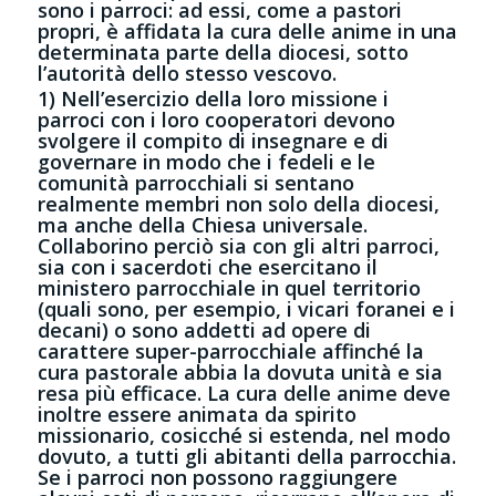
sono i parroci: ad essi, come a pastori
propri, è affidata la cura delle anime in una
determinata parte della diocesi, sotto
l’autorità dello stesso vescovo.
1) Nell’esercizio della loro missione i
parroci con i loro cooperatori devono
svolgere il compito di insegnare e di
governare in modo che i fedeli e le
comunità parrocchiali si sentano
realmente membri non solo della diocesi,
ma anche della Chiesa universale.
Collaborino perciò sia con gli altri parroci,
sia con i sacerdoti che esercitano il
ministero parrocchiale in quel territorio
(quali sono, per esempio, i vicari foranei e i
decani) o sono addetti ad opere di
carattere super-parrocchiale affinché la
cura pastorale abbia la dovuta unità e sia
resa più efficace. La cura delle anime deve
inoltre essere animata da spirito
missionario, cosicché si estenda, nel modo
dovuto, a tutti gli abitanti della parrocchia.
Se i parroci non possono raggiungere