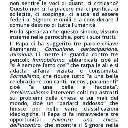
non sentire le voci di quanti ci criticano?
Questo non ci fa piacere ma ci purifica, ci
sollecita, ci sospinge, ci aiuta ad essere
fedeli al Signore e umili e a considerare il
comune destino di tutta l’umanità.
Ho la speranza che questo sinodo, vissuto
insieme nelle parrocchie, porti i suoi frutti.
Il Papa ci ha suggerito tre parole-chiave
illuminanti:
Comunione, partecipazione,
missione
. Ci mette in guardia contro tre
pericoli:
Immobilismo
, abbarbicati cioè al
“si è sempre fatto così” che tarpa le ali e si
adatta all’aria viziata e consumata.
Formalismo
, che riduce tutto “a una bella
celebrazione con canti, incensi, paramenti”
cioè “a una bella a facciata”.
Intellettualismo
: interventi colti ma astratti
sui problemi della chiesa e sui mali del
mondo, cioè un “parlarci addosso” che
finisce poi nelle varie classificazioni
ideologiche. Il Papa ci fa intravvedere
tre
opportunità
:
Favorire una chiesa
dell’incontro
, che incontra il Signore nella