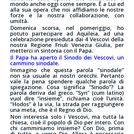
mondo anche oggi come sempre. È a Lui ed
alla sua opera che noi affidiamo le nostre
forze e la nostra collaborazione, con
umiltà.
Domenica scorsa, nel pomeriggio, ho
potuto partecipare ad Aquileia, ad una
celebrazione presieduta dai 4 Vescovi della
nostra Regione Friuli Venezia Giulia, per
metterci in sintonia con il Papa.
Il Papa ha aperto il Sinodo dei Vescovi, un
cammino sinodale.
Immagino che questa parola “sinodale”
non sia usuale ai nostri orecchi. Pertanto
vale la pena spendere qualche parola di
spiegazione. Cosa significa “Sinodo”? La
parola deriva dal greco. “Syn” (cum latino)
vuol dire “insieme”, richiama cioè l’unità.
“Hodos” è la via, la strada per raggiungere
una meta, che è il Regno di Dio.
Non interessa solo i Vescovi, ma tutta la
chiesa, cioè il popolo di Dio per intero. Con
chi camminiamo insieme? Con Dio, prima
di tutto, e verso Dio. Allora è necessario