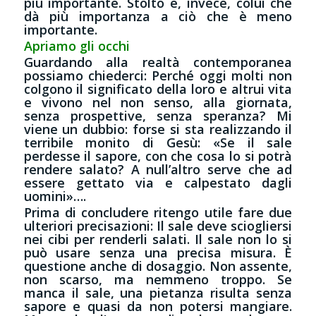
più importante. Stolto è, invece, colui che
dà più importanza a ciò che è meno
importante.
Apriamo gli occhi
Guardando alla realtà contemporanea
possiamo chiederci: Perché oggi molti non
colgono il significato della loro e altrui vita
e vivono nel non senso, alla giornata,
senza prospettive, senza speranza? Mi
viene un dubbio: forse si sta realizzando il
terribile monito di Gesù: «Se il sale
perdesse il sapore, con che cosa lo si potrà
rendere salato? A null’altro serve che ad
essere gettato via e calpestato dagli
uomini»….
Prima di concludere ritengo utile fare due
ulteriori precisazioni: Il sale deve sciogliersi
nei cibi per renderli salati. Il sale non lo si
può usare senza una precisa misura. È
questione anche di dosaggio. Non assente,
non scarso, ma nemmeno troppo. Se
manca il sale, una pietanza risulta senza
sapore e quasi da non potersi mangiare.