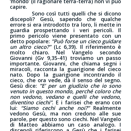
‘mondo’ (il ragionare terra-terra) non vi può
capire.
Sono così tutti quelli che si dicono
discepoli? Gesù, sapendo che qualche
errore si era introdotto tra loro, li mette in
guardia prospettando i veri pericoli. Il
primo pericolo viene presentato con un
detto popolare:
”Può forse un cieco guidare
un altro cieco?”
(Lc 6,39). Il riferimento è
molto chiaro. Nel Vangelo secondo
Giovanni (Gv 9,35-41) troviamo un passo
importante. Giovanni, che chiama segni i
miracoli, racconta la guarigione del cieco
nato. Dopo la guarigione incontrando il
cieco, che ora vede, dà il senso del segno.
Gesù dice:
”E’ per un giudizio che io sono
venuto in questo mondo, perché coloro che
non vedono, vedano e quelli che vedono,
diventino ciechi”
. E i farisei che erano con
lui:
“Siamo cechi anche noi?”
Realmente
vedono Gesù, ma non credono alle sue
parole, per questo sono ciechi. Nel Vangelo
di Matteo abbiamo un caso analogo. I
discepoli riferiscono a Gesù che i farisei