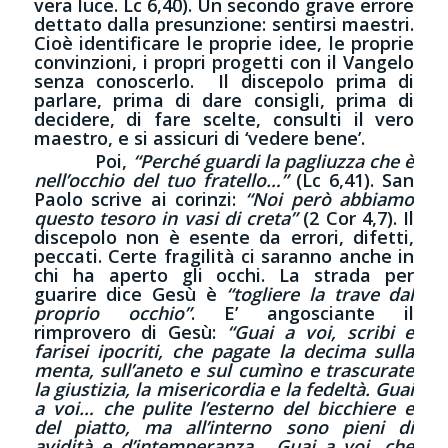
vera luce. Lc 6,40). Un secondo grave errore
dettato dalla presunzione: sentirsi maestri.
Cioè identificare le proprie idee, le proprie
convinzioni, i propri progetti con il Vangelo
senza conoscerlo. Il discepolo prima di
parlare, prima di dare consigli, prima di
decidere, di fare scelte, consulti il vero
maestro, e si assicuri di ‘vedere bene’.
Poi,
“Perché guardi la pagliuzza che è
nell’occhio del tuo fratello…”
(Lc 6,41). San
Paolo scrive ai corinzi:
“Noi però abbiamo
questo tesoro in vasi di creta”
(2 Cor 4,7). Il
discepolo non è esente da errori, difetti,
peccati. Certe fragilità ci saranno anche in
chi ha aperto gli occhi. La strada per
guarire dice Gesù è
“togliere la trave dal
proprio occhio”
. E’ angosciante il
rimprovero di Gesù:
“Guai a voi, scribi e
farisei ipocriti, che pagate la decima sulla
menta, sull’aneto e sul cumìno e trascurate
la giustizia, la misericordia e la fedeltà. Guai
a voi… che pulite l’esterno del bicchiere e
del piatto, ma all’interno sono pieni di
avidità e d’intemperanza… Guai a voi…che