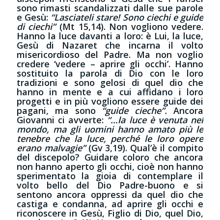
sono rimasti scandalizzati dalle sue parole
e Gesù:
“Lasciateli stare! Sono ciechi e guide
di ciechi”
(Mt 15,14). Non vogliono vedere.
Hanno la luce davanti a loro: è Lui, la luce,
Gesù di Nazaret che incarna il volto
misericordioso del Padre. Ma non voglio
credere ‘vedere – aprire gli occhi’. Hanno
sostituito la parola di Dio con le loro
tradizioni e sono gelosi di quel dio che
hanno in mente e a cui affidano i loro
progetti e in più vogliono essere guide dei
pagani, ma sono
“guide cieche”.
Ancora
Giovanni ci avverte:
“…la luce è venuta nel
mondo, ma gli uomini hanno amato più le
tenebre che la luce, perché le loro opere
erano malvagie”
(Gv 3,19). Qual’è il compito
del discepolo? Guidare coloro che ancora
non hanno aperto gli occhi, cioè non hanno
sperimentato la gioia di contemplare il
volto bello del Dio Padre-buono e si
sentono ancora oppressi da quel dio che
castiga e condanna, ad aprire gli occhi e
riconoscere in Gesù, Figlio di Dio, quel Dio,