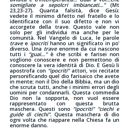
somigliate a sepolcri imbiancati…”
(Mt
23,23-27). Quanta falsità, dice Gesù:
vedete il minimo difetto nel fratello e lo
identificate con il suo difetto e non vi
accorgete della trave. Questo vale non
solo per gli individui ma anche per le
comunità. Nel Vangelo di Luca, le parole
trave
e
ipocriti
hanno un significato in po’
diverso. Una
trave
enorme da cui nascono
tutti i
“guai…”
è che scribi e farisei non
vogliono conoscere e non permettono di
conoscere la vera identità di Dio. E Gesù li
apostrofa con
“ipocriti”
attori, voi recitate
personificando quel dio farisaico che avete
in mente; non il Dio della Bibbia, ma un dio
che scruta tutti, anche i minimi errori degli
uomini per condannarli. Questa commedia
Dio non la sopporta, non vuol essere
rappresentato con questa brutta
maschera. Questi sono
“ipocriti” “ciechi e
guide di ciechi”
. Questa maschera di dio
ogni volta che riappare nella Chiesa fa un
enorme danno.