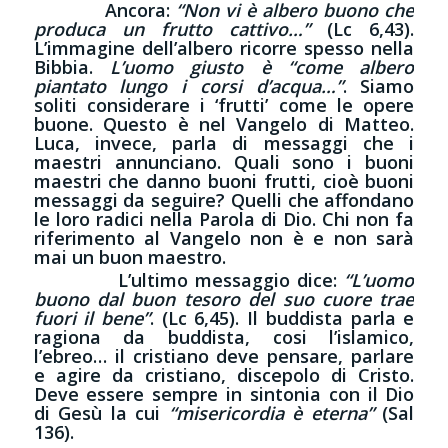
Ancora:
“Non vi è albero buono che
produca un frutto cattivo…”
(Lc 6,43).
L’immagine dell’albero ricorre spesso nella
Bibbia.
L’uomo giusto è “come albero
piantato lungo i corsi d’acqua…”
. Siamo
soliti considerare i ‘frutti’ come le opere
buone. Questo è nel Vangelo di Matteo.
Luca, invece, parla di messaggi che i
maestri annunciano. Quali sono i buoni
maestri che danno buoni frutti, cioè buoni
messaggi da seguire? Quelli che affondano
le loro radici nella Parola di Dio. Chi non fa
riferimento al Vangelo non è e non sarà
mai un buon maestro.
L’ultimo messaggio dice:
“L’uomo
buono dal buon tesoro del suo cuore trae
fuori il bene”
. (Lc 6,45). Il buddista parla e
ragiona da buddista, cosi l’islamico,
l’ebreo… il cristiano deve pensare, parlare
e agire da cristiano, discepolo di Cristo.
Deve essere sempre in sintonia con il Dio
di Gesù la cui
“misericordia è eterna”
(Sal
136).