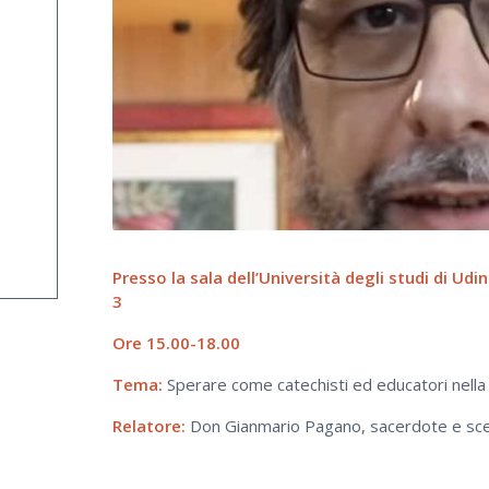
Presso la sala dell’Università degli studi di Ud
3
Ore 15.00-18.00
Tema:
Sperare come catechisti ed educatori nella
Relatore:
Don Gianmario Pagano, sacerdote e scen