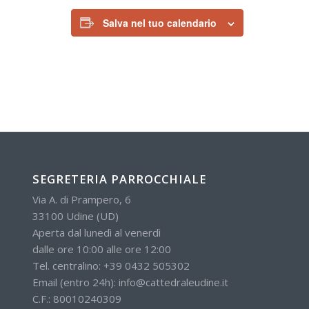
Salva nel tuo calendario
SEGRETERIA PARROCCHIALE
Via A. di Prampero, 6
33100 Udine (UD)
Aperta dal lunedì al venerdì
dalle ore 10:00 alle ore 12:00
Tel. centralino:
+39 0432 505302
Email (entro 24h):
info@cattedraleudine.it
C.F.: 80010240309