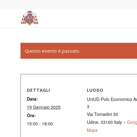
Questo evento è passato.
DETTAGLI
LUOGO
Data:
UniUD-Polo Economico A
3
19 Gennaio 2025
Via Tomadini 30
Ora:
Udine
,
33100
Italy
+ Goog
15:00 - 18:00
Maps