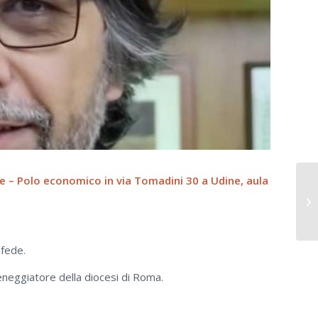
ine – Polo economico in via Tomadini 30 a Udine, aula
 fede.
eggiatore della diocesi di Roma.