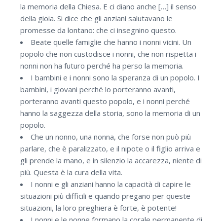
la memoria della Chiesa. E ci diano anche […] il senso
della gioia. Si dice che gli anziani salutavano le
promesse da lontano: che ci insegnino questo.
Beate quelle famiglie che hanno i nonni vicini. Un
popolo che non custodisce i nonni, che non rispetta i
nonni non ha futuro perché ha perso la memoria.
I bambini e i nonni sono la speranza di un popolo. I
bambini, i giovani perché lo porteranno avanti,
porteranno avanti questo popolo, e i nonni perché
hanno la saggezza della storia, sono la memoria di un
popolo.
Che un nonno, una nonna, che forse non può più
parlare, che è paralizzato, e il nipote o il figlio arriva e
gli prende la mano, e in silenzio la accarezza, niente di
più. Questa è la cura della vita.
I nonni e gli anziani hanno la capacità di capire le
situazioni più difficili e quando pregano per queste
situazioni, la loro preghiera è forte, è potente!
I nonni e le nonne formano la corale permanente di