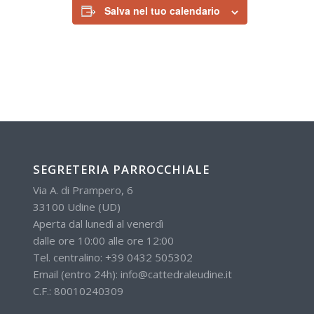
Salva nel tuo calendario
SEGRETERIA PARROCCHIALE
Via A. di Prampero, 6
33100 Udine (UD)
Aperta dal lunedì al venerdì
dalle ore 10:00 alle ore 12:00
Tel. centralino:
+39 0432 505302
Email (entro 24h):
info@cattedraleudine.it
C.F.: 80010240309