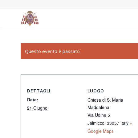
Questo evento è passato.
DETTAGLI
LUOGO
Data:
Chiesa di S. Maria
Maddalena
21 Giugno
Via Udine 5
Jalmicco
,
33057
Italy
+
Google Maps