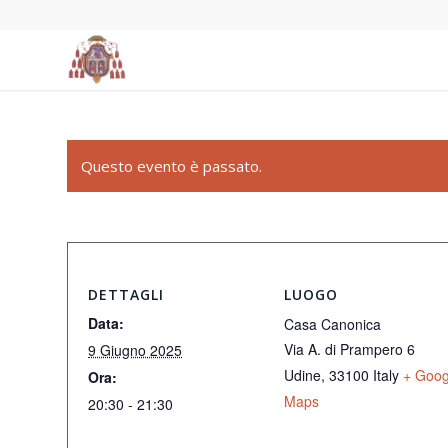
Questo evento è passato.
DETTAGLI
LUOGO
Data:
Casa Canonica
Via A. di Prampero 6
9 Giugno 2025
Udine
,
33100
Italy
+ Goog
Ora:
Maps
20:30 - 21:30