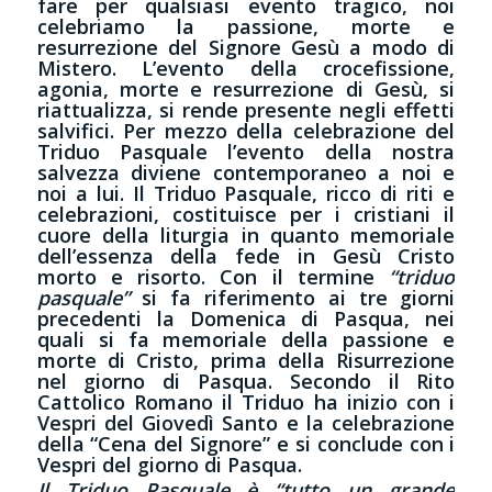
fare per qualsiasi evento tragico, noi
celebriamo la passione, morte e
resurrezione del Signore Gesù a modo di
Mistero. L’evento della crocefissione,
agonia, morte e resurrezione di Gesù, si
riattualizza, si rende presente negli effetti
salvifici. Per mezzo della celebrazione del
Triduo Pasquale l’evento della nostra
salvezza diviene contemporaneo a noi e
noi a lui. Il Triduo Pasquale, ricco di riti e
celebrazioni, costituisce per i cristiani il
cuore della liturgia in quanto memoriale
dell’essenza della fede in Gesù Cristo
morto e risorto. Con il termine
“triduo
pasquale”
si fa riferimento ai tre giorni
precedenti la Domenica di Pasqua, nei
quali si fa memoriale della passione e
morte di Cristo, prima della Risurrezione
nel giorno di Pasqua. Secondo il Rito
Cattolico Romano il Triduo ha inizio con i
Vespri del Giovedì Santo e la celebrazione
della “Cena del Signore” e si conclude con i
Vespri del giorno di Pasqua.
Il Triduo Pasquale è “tutto un grande