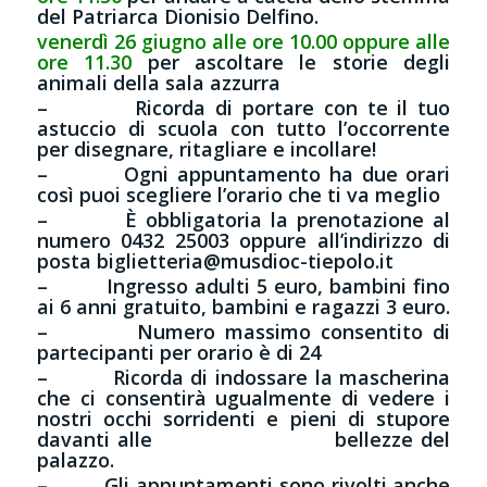
del Patriarca Dionisio Delfino.
venerdì 26 giugno alle ore 10.00 oppure alle
ore 11.30
per ascoltare le storie degli
animali della sala azzurra
– Ricorda di portare con te il tuo
astuccio di scuola con tutto l’occorrente
per disegnare, ritagliare e incollare!
– Ogni appuntamento ha due orari
così puoi scegliere l’orario che ti va meglio
– È obbligatoria la prenotazione al
numero 0432 25003 oppure all’indirizzo di
posta biglietteria@musdioc-tiepolo.it
– Ingresso adulti 5 euro, bambini fino
ai 6 anni gratuito, bambini e ragazzi 3 euro.
– Numero massimo consentito di
partecipanti per orario è di 24
– Ricorda di indossare la mascherina
che ci consentirà ugualmente di vedere i
nostri occhi sorridenti e pieni di stupore
davanti alle bellezze del
palazzo.
– Gli appuntamenti sono rivolti anche