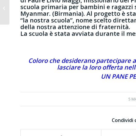
di Padre Livio Maggi, missionario del PI
Esercizi Spirituali per i
scuola primaria per bambini e ragazzi sf
Giovani
Myanmar. (Birmania). Al progetto è stat
“la nostra scuola”, nome scelto dirett
della nostra attenzione di fraternità.
La scuola è stata avviata durante il mes
Coloro che desiderano partecipare a 
lasciare la loro offerta nel
UN PANE PE
5 M
Condividi 