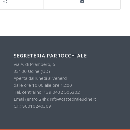
SEGRETERIA PARROCCHIALE
Via A. di Prampero, 6
33100 Udine (UD)
Aperta dal lunedì al venerdì
dalle ore 10:00 alle ore 12:00
Tel. centralino:
+39 0432 505302
Email (entro 24h):
info@cattedraleudine.it
C.F.: 80010240309