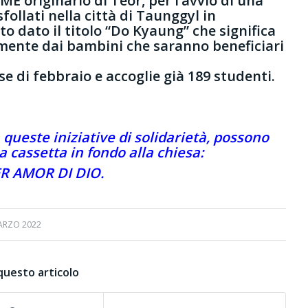
ME originario di Teor, per l’avvio di una
ollati nella città di Taunggyl in
o dato il titolo “Do Kyaung” che significa
amente dai bambini che saranno beneficiari
e di febbraio e accoglie già 189 studenti.
queste iniziative di solidarietà, possono
la cassetta in fondo alla chiesa:
R AMOR DI DIO.
ARZO 2022
questo articolo