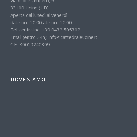
Via A. di Prampero, 6
33100 Udine (UD)
Aperta dal lunedì al venerdì
dalle ore 10:00 alle ore 12:00
Tel. centralino:
+39 0432 505302
Email (entro 24h):
info@cattedraleudine.it
C.F.: 80010240309
DOVE SIAMO