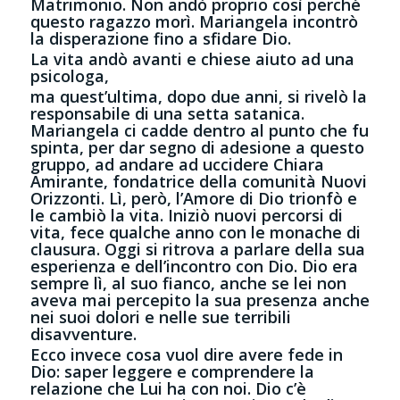
Matrimonio. Non andò proprio così perché
questo ragazzo morì. Mariangela incontrò
la disperazione fino a sfidare Dio.
La vita andò avanti e chiese aiuto ad una
psicologa,
ma quest’ultima, dopo due anni, si rivelò la
responsabile di una setta satanica.
Mariangela ci cadde dentro al punto che fu
spinta, per dar segno di adesione a questo
gruppo, ad andare ad uccidere Chiara
Amirante, fondatrice della comunità Nuovi
Orizzonti. Lì, però, l’Amore di Dio trionfò e
le cambiò la vita. Iniziò nuovi percorsi di
vita, fece qualche anno con le monache di
clausura. Oggi si ritrova a parlare della sua
esperienza e dell’incontro con Dio. Dio era
sempre lì, al suo fianco, anche se lei non
aveva mai percepito la sua presenza anche
nei suoi dolori e nelle sue terribili
disavventure.
Ecco invece cosa vuol dire avere fede in
Dio: saper leggere e comprendere la
relazione che Lui ha con noi. Dio c’è