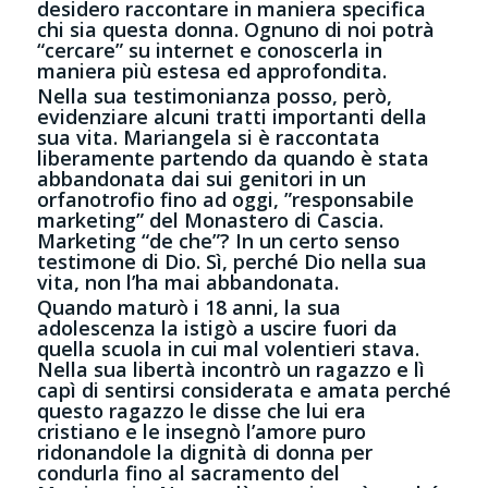
desidero raccontare in maniera specifica
chi sia questa donna. Ognuno di noi potrà
“cercare” su internet e conoscerla in
maniera più estesa ed approfondita.
Nella sua testimonianza posso, però,
evidenziare alcuni tratti importanti della
sua vita. Mariangela si è raccontata
liberamente partendo da quando è stata
abbandonata dai sui genitori in un
orfanotrofio fino ad oggi, ”responsabile
marketing” del Monastero di Cascia.
Marketing “de che”? In un certo senso
testimone di Dio. Sì, perché Dio nella sua
vita, non l’ha mai abbandonata.
Quando maturò i 18 anni, la sua
adolescenza la istigò a uscire fuori da
quella scuola in cui mal volentieri stava.
Nella sua libertà incontrò un ragazzo e lì
capì di sentirsi considerata e amata perché
questo ragazzo le disse che lui era
cristiano e le insegnò l’amore puro
ridonandole la dignità di donna per
condurla fino al sacramento del