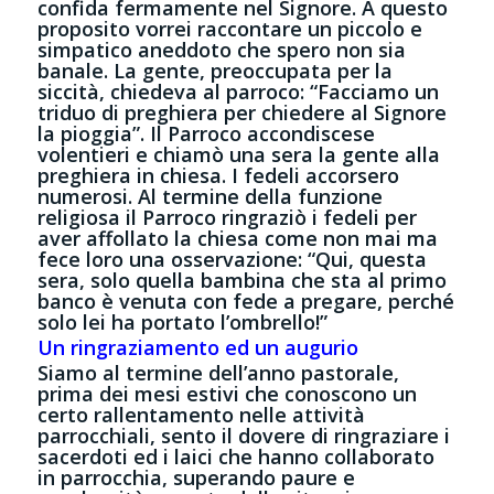
confida fermamente nel Signore. A questo
proposito vorrei raccontare un piccolo e
simpatico aneddoto che spero non sia
banale. La gente, preoccupata per la
siccità, chiedeva al parroco: “Facciamo un
triduo di preghiera per chiedere al Signore
la pioggia”. Il Parroco accondiscese
volentieri e chiamò una sera la gente alla
preghiera in chiesa. I fedeli accorsero
numerosi. Al termine della funzione
religiosa il Parroco ringraziò i fedeli per
aver affollato la chiesa come non mai ma
fece loro una osservazione: “Qui, questa
sera, solo quella bambina che sta al primo
banco è venuta con fede a pregare, perché
solo lei ha portato l’ombrello!”
Un ringraziamento ed un augurio
Siamo al termine dell’anno pastorale,
prima dei mesi estivi che conoscono un
certo rallentamento nelle attività
parrocchiali, sento il dovere di ringraziare i
sacerdoti ed i laici che hanno collaborato
in parrocchia, superando paure e