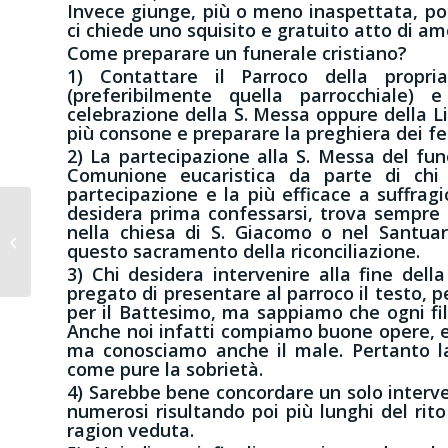
Invece giunge, più o meno inaspettata, po
ci chiede uno squisito e gratuito atto di amo
Come preparare un funerale cristiano?
1) Contattare il Parroco della propri
(preferibilmente quella parrocchiale) e
celebrazione della S. Messa oppure della Li
più consone e preparare la preghiera dei fe
2) La partecipazione alla S. Messa del fu
Comunione eucaristica da parte di chi 
partecipazione e la più efficace a suffragi
desidera prima confessarsi, trova sempre l
nella chiesa di S. Giacomo o nel Santuar
Credo la risurrezione
questo sacramento della riconciliazione.
di questa carne
3) Chi desidera intervenire alla fine del
pregato di presentare al parroco il testo, p
per il Battesimo, ma sappiamo che ogni fil
Anche noi infatti compiamo buone opere, es
ma conosciamo anche il male. Pertanto la
come pure la sobrietà.
4) Sarebbe bene concordare un solo interven
numerosi risultando poi più lunghi del rit
ragion veduta.