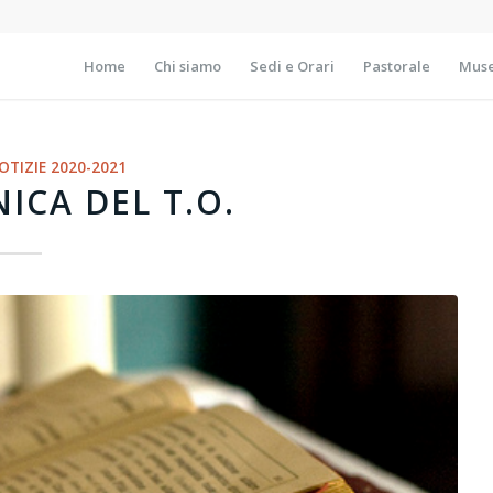
Home
Chi siamo
Sedi e Orari
Pastorale
Muse
OTIZIE 2020-2021
ICA DEL T.O.