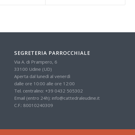
SEGRETERIA PARROCCHIALE
Via A. di Prampero, 6
33100 Udine (UD)
Aperta dal lunedì al venerdì
dalle ore 10:00 alle ore 12:00
Tel. centralino:
+39 0432 505302
Email (entro 24h):
info@cattedraleudine.it
C.F.: 80010240309