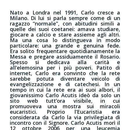
Nato a Londra nel 1991, Carlo cresce a
Milano. Di lui si parla sempre come di un
ragazzo “normale”, con abitudini simili a
quelle dei suoi coetanei: amava studiare,
giocare a calcio e stare assieme agli altri.
Ma una cosa lo distingueva in modo
particolare: una grande e genuina fede.
Era solito frequentare quotidianamente la
Messa e pregare assiduamente il Rosario.
Spesso si dedicava alla carità e
all’elemosina per i più poveri. Patito di
internet, Carlo era convinto che la rete
sarebbe potuta diventare veicolo di
evangelizzazione e di catechesi. In un
tempo in cui la rete era ai suoi albori, il
giovanissimo Carlo Acutis ideò da solo
un
sito web
tutt’ora visibile, in cui
promuoveva una mostra sui miracoli
eucaristici. Proprio l’Eucaristia era
considerata da Carlo la via privilegiata di
incontro con il Signore. Carlo Acutis morì il
12 ottobre 2006 per una leucemia