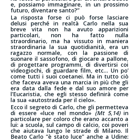
e, possiamo immaginare, in un prossimo
futuro, diventare santo?”
La risposta forse ci può forse lasciare
delusi perché in realtà Carlo nella sua
breve vita non ha avuto apparizioni
particolari, non ha fatto nulla
straordinario, ma ha vissuto in maniera
straordinaria la sua quotidianità, era un
ragazzo normale, con la passione di
suonare il sassofono, di giocare a pallone,
di progettare programmi, di divertirsi coi
videogiochi, di guardare film, etc… Un po’
come tutti i suoi coetanei. Ma in tutto ciò
che faceva aveva una marcia in più che gli
era data dalla fede e dal suo amore per
l’Eucaristia, che egli stesso definirà come
la sua «autostrada per il cielo».
Ecco il segreto di Carlo, che gli permetteva
di essere «luce nel mondo»
(Mt 5,14)
in
particolare per coloro che erano accanto a
lui: a scuola, sul campo di calcio, coi poveri
che aiutava lungo le strade di Milano. Il
Beato Carlo “è stato luce” anche a Udine: