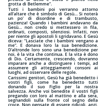
grotta di Betlemme”.
Tutti i bambini poi verranno attorno
all’altare che è simbolo di Gesù… Si noterà
un po’ di disordine e di trambusto,
pazienza! Quando i bambini andavano da
Gesù… non credo si mettessero in fila,
ordinati, composti, silenziosi. Infatti, non
per niente gli apostoli li sgridavano. E Gesù
diceva: “Lasciate che i bambini vengano a
me”. E donava loro la sua benedizione.
D’altronde loro sono una benedizione per
noi, è la vita che continua. E la vita è dono
di Dio. Certamente, crescendo, dovranno
imparare anche a distinguere i tempi, ad
assumere gli atteggiamenti consoni ai
luoghi, ad osservare delle regole.
Carissimi genitori, Gesù ha già benedetto i
vostri figli, come ha benedetto tutti
donando il suo Figlio per la nostra
salvezza. Anche voi benedite il vostri figli
pregando con loro al mattino e alla sera,
segnandoli sulla fronte col segno della
croce. Non pensate di essere ridicoli, anzi,