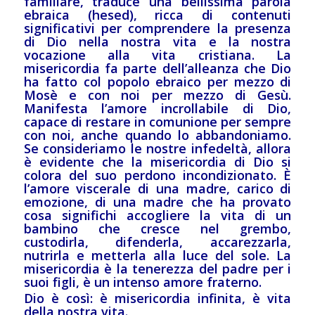
familiare, traduce una bellissima parola
ebraica (hesed), ricca di contenuti
significativi per comprendere la presenza
di Dio nella nostra vita e la nostra
vocazione alla vita cristiana. La
misericordia fa parte dell’alleanza che Dio
ha fatto col popolo ebraico per mezzo di
Mosè e con noi per mezzo di Gesù.
Manifesta l’amore incrollabile di Dio,
capace di restare in comunione per sempre
con noi, anche quando lo abbandoniamo.
Se consideriamo le nostre infedeltà, allora
è evidente che la misericordia di Dio si
colora del suo perdono incondizionato. È
l’amore viscerale di una madre, carico di
emozione, di una madre che ha provato
cosa significhi accogliere la vita di un
bambino che cresce nel grembo,
custodirla, difenderla, accarezzarla,
nutrirla e metterla alla luce del sole. La
misericordia è la tenerezza del padre per i
suoi figli, è un intenso amore fraterno.
Dio è così: è misericordia infinita, è vita
della nostra vita.