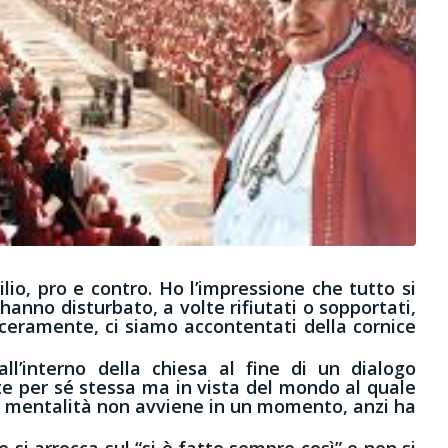
ilio, pro e contro. Ho l’impressione che tutto si
hanno disturbato, a volte rifiutati o sopportati,
nceramente, ci siamo accontentati della cornice
ll’interno della chiesa al fine di un dialogo
te per sé stessa ma in vista del mondo al quale
la mentalità non avviene in un momento, anzi ha
 si arrocca sul “si è fatto sempre così” e non si