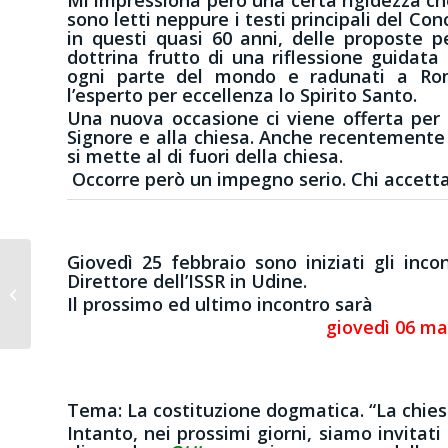
sono letti neppure i testi principali del Con
in questi quasi 60 anni, delle proposte pe
dottrina frutto di una riflessione guidata
ogni parte del mondo e radunati a Roma
l’esperto per eccellenza lo Spirito Santo.
Una nuova occasione ci viene offerta per un
Signore e alla chiesa. Anche recentemente i
si mette al di fuori della chiesa.
Occorre però un impegno serio. Chi accett
Giovedì 25 febbraio sono iniziati gli incon
Direttore dell’ISSR in Udine.
4^ Domenica di
Il prossimo ed ultimo incontro sarà
Pasqua
giovedì 06 mag
Tema: La costituzione dogmatica. “La chi
Intanto, nei prossimi giorni, siamo invitat