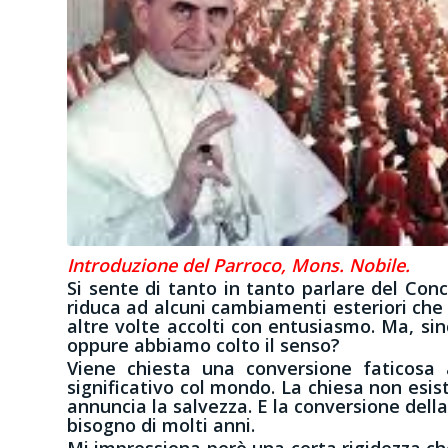
Introduzione del Parroco, Mons. Nobile.
Si sente di tanto in tanto parlare del Conc
riduca ad alcuni cambiamenti esteriori che 
altre volte accolti con entusiasmo. Ma, si
oppure abbiamo colto il senso?
Viene chiesta una conversione faticosa a
significativo col mondo. La chiesa non esis
annuncia la salvezza. E la conversione del
bisogno di molti anni.
Mi impressiona però una certa rigidezza che