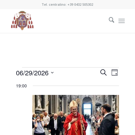
Tel. centralino:
+39 0432 505302
Eventi
Eventi
Evento
06/29/2026
Cerca
Giorno
Viste
Ricerca
for
Seleziona
Naviga
19:00
e
la
29
data.
viste
Giugno
Navigazi
2026