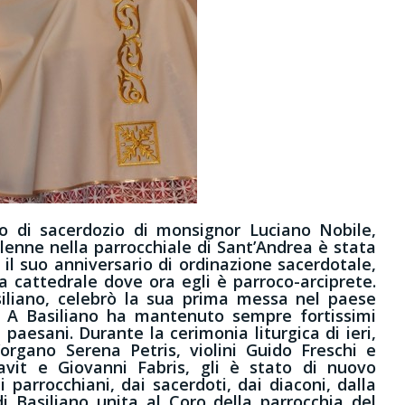
io di sacerdozio di monsignor Luciano Nobile,
enne nella parrocchiale di Sant’Andrea è stata
il suo anniversario di ordinazione sacerdotale,
a cattedrale dove ora egli è parroco-arciprete.
iliano, celebrò la sua prima messa nel paese
ni. A Basiliano ha mantenuto sempre fortissimi
i paesani. Durante la cerimonia liturgica di ieri,
organo Serena Petris, violini Guido Freschi e
Favit e Giovanni Fabris, gli è stato di nuovo
 parrocchiani, dai sacerdoti, dai diaconi, dalla
i Basiliano unita al Coro della parrocchia del