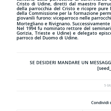
Cristo di Udine, diretti dal maestro Ferr
della parrocchia del Cristo e ricopre pure 
della Commissione per la formazione permane
giovanili furono: viceparroco nelle parrocch
Mortegliano e Rivignano. Successivamente p
Nel 1994 fu nominato rettore del seminario
Gorizia, Trieste e Udine) e delegato epis
parroco del Duomo di Udine.
SE DESIDERI MANDARE UN MESSAGGI
[seed_
5 G
Condividi 