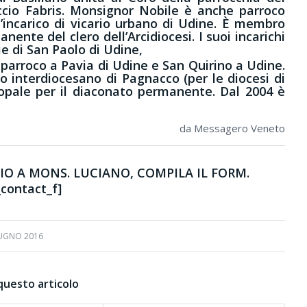
uccio Fabris. Monsignor Nobile è anche parroco
l’incarico di vicario urbano di Udine. È membro
nte del clero dell’Arcidiocesi. I suoi incarichi
ie di San Paolo di Udine,
arroco a Pavia di Udine e San Quirino a Udine.
 interdiocesano di Pagnacco (per le diocesi di
copale per il diaconato permanente. Dal 2004 è
da Messagero Veneto
O A MONS. LUCIANO, COMPILA IL FORM.
contact_f]
IUGNO 2016
questo articolo