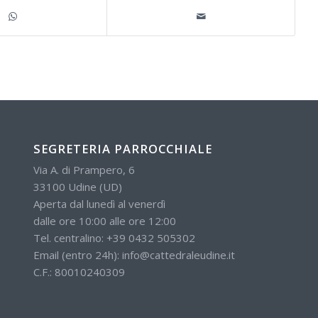
SEGRETERIA PARROCCHIALE
Via A. di Prampero, 6
33100 Udine (UD)
Aperta dal lunedì al venerdì
dalle ore 10:00 alle ore 12:00
Tel. centralino:
+39 0432 505302
Email (entro 24h):
info@cattedraleudine.it
C.F.: 80010240309