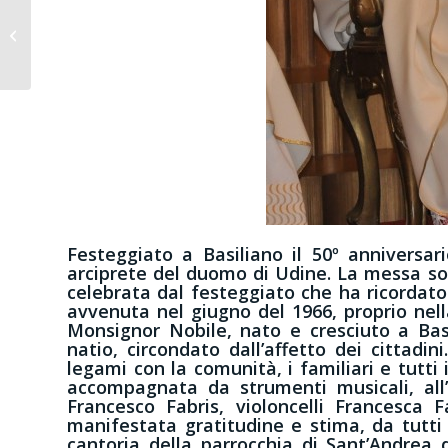
10^ Domenica del
tempo ordinario
Festeggiato a Basiliano il 50º anniversar
arciprete del duomo di Udine. La messa sol
celebrata dal festeggiato che ha ricordato 
avvenuta nel giugno del 1966, proprio nell
Monsignor Nobile, nato e cresciuto a Bas
natio, circondato dall’affetto dei cittadi
legami con la comunità, i familiari e tutti 
accompagnata da strumenti musicali, all’
Francesco Fabris, violoncelli Francesca 
manifestata gratitudine e stima, da tutti i
cantoria della parrocchia di Sant’Andrea d