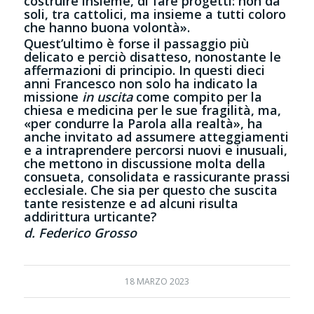
costruire insieme, di fare progetti: non da
soli, tra cattolici, ma insieme a tutti coloro
che hanno buona volontà».
Quest’ultimo è forse il passaggio più
delicato e perciò disatteso, nonostante le
affermazioni di principio. In questi dieci
anni Francesco non solo ha indicato la
missione
in uscita
come compito per la
chiesa e medicina per le sue fragilità, ma,
«per condurre la Parola alla realtà», ha
anche invitato ad assumere atteggiamenti
e a intraprendere percorsi nuovi e inusuali,
che mettono in discussione molta della
consueta, consolidata e rassicurante prassi
ecclesiale. Che sia per questo che suscita
tante resistenze e ad alcuni risulta
addirittura urticante?
d. Federico Grosso
18 MARZO 2023