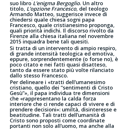
suo libro
L’enigma Bergoglio
. Un altro
titolo,
L’opzione Francesco
, del teologo
Armando Matteo, suggerisce invece di
chiedersi quale chiesa sogni papa
Francesco, quale cristianesimo proponga,
quali priorità indichi. Il discorso rivolto da
Firenze alla chiesa italiana nel novembre
2015 inquadra bene tali quesiti.
Si tratta di un intervento di ampio respiro,
di grande intensità teologica ed emotiva,
eppure, sorprendentemente (o forse no), è
poco citato e nei fatti quasi disatteso,
tanto da essere stato più volte rilanciato
dallo stesso Francesco.
Per delineare i «tratti dell’umanesimo
cristiano, quello dei “sentimenti di Cristo
Gesù”», il papa individua tre dimensioni
che «rappresentano la calda forza
interiore che ci rende capaci di vivere e di
prendere decisioni»: umiltà, disinteresse e
beatitudine. Tali tratti dell’umanità di
Cristo sono proposti come coordinate
portanti non solo all’uomo, ma anche alla