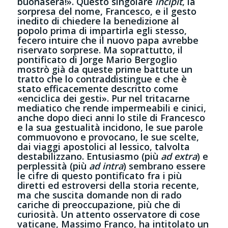
buonasera!». Questo singolare
incipit
, la
sorpresa del nome, Francesco, e il gesto
inedito di chiedere la benedizione al
popolo prima di impartirla egli stesso,
fecero intuire che il nuovo papa avrebbe
riservato sorprese. Ma soprattutto, il
pontificato di Jorge Mario Bergoglio
mostrò già da queste prime battute un
tratto che lo contraddistingue e che è
stato efficacemente descritto come
«enciclica dei gesti». Pur nel tritacarne
mediatico che rende impermeabili e cinici,
anche dopo dieci anni lo stile di Francesco
e la sua gestualità incidono, le sue parole
commuovono e provocano, le sue scelte,
dai viaggi apostolici al lessico, talvolta
destabilizzano. Entusiasmo (più
ad extra
) e
perplessità (più
ad intra
) sembrano essere
le cifre di questo pontificato fra i più
diretti ed estroversi della storia recente,
ma che suscita domande non di rado
cariche di preoccupazione, più che di
curiosità. Un attento osservatore di cose
vaticane, Massimo Franco, ha intitolato un