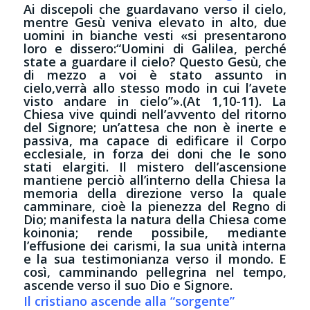
Ai discepoli che guardavano verso il cielo,
mentre Gesù veniva elevato in alto, due
uomini in bianche vesti «si presentarono
loro e dissero:“Uomini di Galilea, perché
state a guardare il cielo? Questo Gesù, che
di mezzo a voi è stato assunto in
cielo,verrà allo stesso modo in cui l’avete
visto andare in cielo”».(At 1,10-11). La
Chiesa vive quindi nell’avvento del ritorno
del Signore; un’attesa che non è inerte e
passiva, ma capace di edificare il Corpo
ecclesiale, in forza dei doni che le sono
stati elargiti. Il mistero dell’ascensione
mantiene perciò all’interno della Chiesa la
memoria della direzione verso la quale
camminare, cioè la pienezza del Regno di
Dio; manifesta la natura della Chiesa come
koinonia; rende possibile, mediante
l’effusione dei carismi, la sua unità interna
e la sua testimonianza verso il mondo. E
così, camminando pellegrina nel tempo,
ascende verso il suo Dio e Signore.
Il cristiano ascende alla “sorgente”