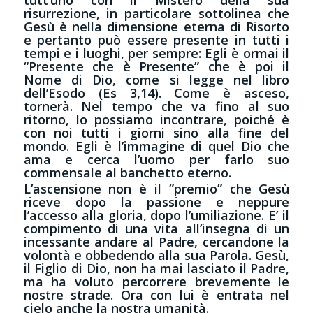
tutt’uno con il Mistero della sua
risurrezione, in particolare sottolinea che
Gesù è nella dimensione eterna di Risorto
e pertanto può essere presente in tutti i
tempi e i luoghi, per sempre: Egli è ormai il
“Presente che è Presente” che è poi il
Nome di Dio, come si legge nel libro
dell’Esodo (Es 3,14). Come è asceso,
tornerà. Nel tempo che va fino al suo
ritorno, lo possiamo incontrare, poiché è
con noi tutti i giorni sino alla fine del
mondo. Egli è l’immagine di quel Dio che
ama e cerca l’uomo per farlo suo
commensale al banchetto eterno.
L’ascensione non è il ”premio” che Gesù
riceve dopo la passione e neppure
l’accesso alla gloria, dopo l’umiliazione. E’ il
compimento di una vita all’insegna di un
incessante andare al Padre, cercandone la
volontà e obbedendo alla sua Parola. Gesù,
il Figlio di Dio, non ha mai lasciato il Padre,
ma ha voluto percorrere brevemente le
nostre strade. Ora con lui è entrata nel
cielo anche la nostra umanità.