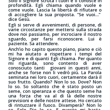
Solo il Signore scruta i cuori e li conosce in
profondità. Egli chiama quando vuole e
come vuole. Lascia la libertà di rifiutare o
di accogliere la sua proposta. “Se vuoi…”
dice Gesù.
Egli si serve di avvenimenti, di persone, di
varie circostanze per mettersi sulla strada
dove noi passiamo, per incrociare il nostro
sguardo, per farsi riconoscere. Lui è
paziente. Sa attendere.
Anch’io ho capito questo piano, piano e ciò
mi ha aiutato a rispettare i tempi del
Signore e di quanti Egli chiama. Per quanto
mi riguarda, sono contento di aver
conosciuto tanti giovani in questi anni,
anche se forse non li vedrò più. La Parola
seminata nei loro cuori, certamente darà il
suo frutto. Quando? Non lo so. Dove? Non
lo so. So soltanto che è stato posto un
seme, con speranza e che questo seme ha
una forza che va al di là delle nostre
previsioni e delle nostre attese. Ho cercato
di rintuzzare il fuoco. Divamperà? Non lo
so. Solo Dio lo sa. E questo mi basta.