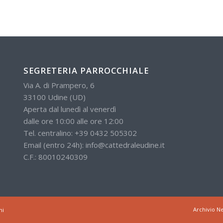
SEGRETERIA PARROCCHIALE
Via A. di Prampero, 6
33100 Udine (UD)
Aperta dal lunedì al venerdì
dalle ore 10:00 alle ore 12:00
Tel. centralino:
+39 0432 505302
Email (entro 24h):
info@cattedraleudine.it
C.F.: 80010240309
Archivio N
mi