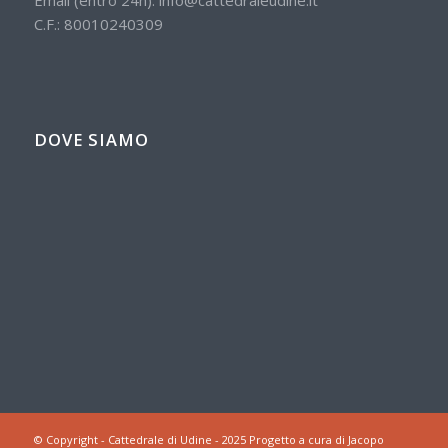
Email (entro 24h):
info@cattedraleudine.it
C.F.: 80010240309
DOVE SIAMO
© Copyright - Cattedrale di Udine - 2025 Progetto a cura di Jacopo