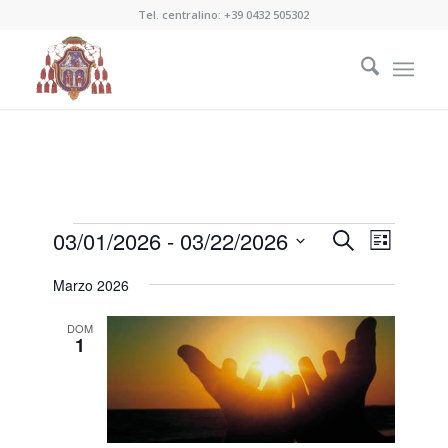
Tel. centralino:
+39 0432 505302
Eventi
Eventi
Evento
03/01/2026
 - 
03/22/2026
Cerca
Lista
Viste
Ricerca
Seleziona
Naviga
Marzo 2026
e
la
data.
viste
DOM
1
Navigazi