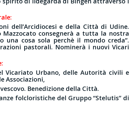
spirito di Ildegarda di Bingen attraverso i
rale:
ni dell’Arcidiocesi e della Città di Udine.
o Mazzocato consegnerà a tutta la nostra
no una cosa sola perchè il mondo creda”.
orazioni pastorali. Nominerà i nuovi Vicari
e:
 Vicariato Urbano, delle Autorità civili e
le Associazioni,
ivescovo. Benedizione della Città.
nze folcloristiche del Gruppo “Stelutis” di