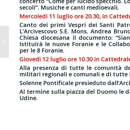
concerto “Come per lucido specchio. Lo 
secoli”. Musiche e canti medioevali.
Mercoledì 11 luglio ore 20.30, in Catted
Canto dei primi Vespri dei Santi Patro
L’Arcivescovo S.E. Mons. Andrea Brun
Chiesa diocesana il documento: “Sia
Solennità del Corpus
Istituirà le nuove Foranie e le Collab
Domini
per le 8 Foranie.
Giovedì 12 luglio ore 10.30 in Cattedral
Alla presenza di tutte le comunità del
militari regionali e comunali e di tutte 
Solenne Pontificale presieduto dall’Arc
Al termine sulla piazza del Duomo le da
Udine.