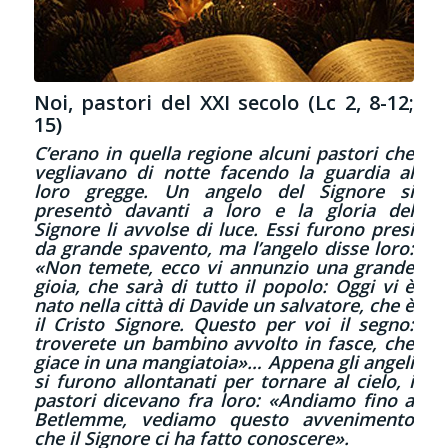
Noi, pastori del XXI secolo (Lc 2, 8-12;
15)
C’erano in quella regione alcuni pastori che
vegliavano di notte facendo la guardia al
loro gregge. Un angelo del Signore si
presentò davanti a loro e la gloria del
Signore li avvolse di luce. Essi furono presi
da grande spavento, ma l’angelo disse loro:
«Non temete, ecco vi annunzio una grande
gioia, che sarà di tutto il popolo: Oggi vi è
nato nella città di Davide un salvatore, che è
il Cristo Signore. Questo per voi il segno:
troverete un bambino avvolto in fasce, che
giace in una mangiatoia»… Appena gli angeli
si furono allontanati per tornare al cielo, i
pastori dicevano fra loro: «Andiamo fino a
Betlemme, vediamo questo avvenimento
che il Signore ci ha fatto conoscere».