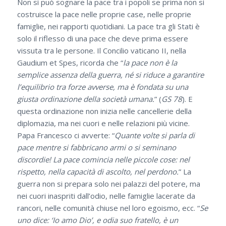
Non si può sognare la pace tra i popoli se prima non si
costruisce la pace nelle proprie case, nelle proprie
famiglie, nei rapporti quotidiani. La pace tra gli Stati è
solo il riflesso di una pace che deve prima essere
vissuta tra le persone. Il Concilio vaticano II, nella
Gaudium et Spes, ricorda che “
la pace non è la
semplice assenza della guerra, né si riduce a garantire
l’equilibrio tra forze avverse, ma è fondata su una
giusta ordinazione della società umana.
” (
GS 78
). E
questa ordinazione non inizia nelle cancellerie della
diplomazia, ma nei cuori e nelle relazioni più vicine.
Papa Francesco ci avverte: “
Quante volte si parla di
pace mentre si fabbricano armi o si seminano
discordie! La pace comincia nelle piccole cose: nel
rispetto, nella capacità di ascolto, nel perdono.
” La
guerra non si prepara solo nei palazzi del potere, ma
nei cuori inaspriti dall’odio, nelle famiglie lacerate da
rancori, nelle comunità chiuse nel loro egoismo, ecc. “
Se
uno dice: ‘Io amo Dio’, e odia suo fratello, è un