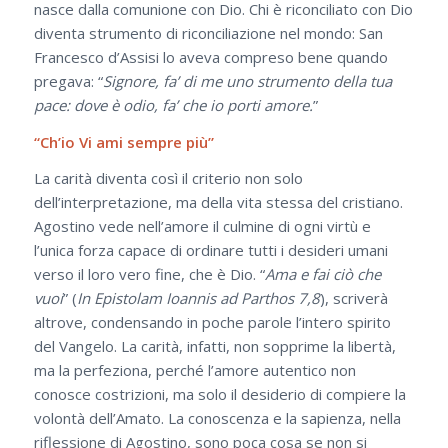
nasce dalla comunione con Dio. Chi è riconciliato con Dio
diventa strumento di riconciliazione nel mondo: San
Francesco d’Assisi lo aveva compreso bene quando
pregava: “
Signore, fa’ di me uno strumento della tua
pace: dove è odio, fa’ che io porti amore.
”
“Ch’io Vi ami sempre più”
La carità diventa così il criterio non solo
dell’interpretazione, ma della vita stessa del cristiano.
Agostino vede nell’amore il culmine di ogni virtù e
l’unica forza capace di ordinare tutti i desideri umani
verso il loro vero fine, che è Dio. “
Ama e fai ciò che
vuoi
” (
In Epistolam Ioannis ad Parthos 7,8
), scriverà
altrove, condensando in poche parole l’intero spirito
del Vangelo. La carità, infatti, non sopprime la libertà,
ma la perfeziona, perché l’amore autentico non
conosce costrizioni, ma solo il desiderio di compiere la
volontà dell’Amato. La conoscenza e la sapienza, nella
riflessione di Agostino, sono poca cosa se non si