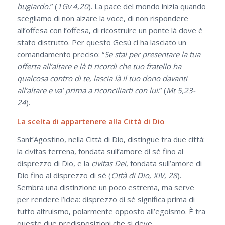
bugiardo.
” (
1Gv 4,20
). La pace del mondo inizia quando
scegliamo di non alzare la voce, di non rispondere
all’offesa con l’offesa, di ricostruire un ponte là dove è
stato distrutto. Per questo Gesù ci ha lasciato un
comandamento preciso: “
Se stai per presentare la tua
offerta all’altare e là ti ricordi che tuo fratello ha
qualcosa contro di te, lascia là il tuo dono davanti
all’altare e va’ prima a riconciliarti con lui
.” (
Mt 5,23-
24
).
La scelta di appartenere alla Città di Dio
Sant’Agostino, nella Città di Dio, distingue tra due città:
la civitas terrena, fondata sull’amore di sé fino al
disprezzo di Dio, e la
civitas Dei
, fondata sull’amore di
Dio fino al disprezzo di sé (
Città di Dio, XIV, 28
).
Sembra una distinzione un poco estrema, ma serve
per rendere l’idea: disprezzo di sé significa prima di
tutto altruismo, polarmente opposto all’egoismo. È tra
queste due predisposizioni che si deve,