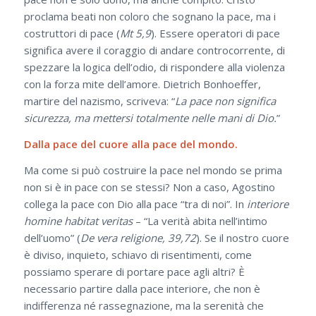
proclama beati non coloro che sognano la pace, ma i
costruttori di pace (
Mt 5,9
). Essere operatori di pace
significa avere il coraggio di andare controcorrente, di
spezzare la logica dell’odio, di rispondere alla violenza
con la forza mite dell’amore. Dietrich Bonhoeffer,
martire del nazismo, scriveva: “
La pace non significa
sicurezza, ma mettersi totalmente nelle mani di Dio.
”
Dalla pace del cuore alla pace del mondo.
Ma come si può costruire la pace nel mondo se prima
non si è in pace con se stessi? Non a caso, Agostino
collega la pace con Dio alla pace “tra di noi”. In
interiore
homine habitat veritas
– “La verità abita nell’intimo
dell’uomo” (
De vera religione, 39,72
). Se il nostro cuore
è diviso, inquieto, schiavo di risentimenti, come
possiamo sperare di portare pace agli altri? È
necessario partire dalla pace interiore, che non è
indifferenza né rassegnazione, ma la serenità che