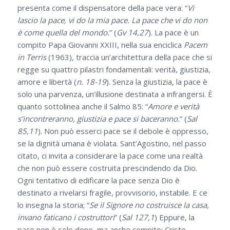
presenta come il dispensatore della pace vera: “
Vi
lascio la pace, vi do la mia pace. La pace che vi do non
è come quella del mondo.
” (
Gv 14,27
). La pace è un
compito Papa Giovanni XXIII, nella sua enciclica
Pacem
in Terris
(1963), traccia un’architettura della pace che si
regge su quattro pilastri fondamentali: verità, giustizia,
amore e libertà (
n. 18-19
). Senza la giustizia, la pace è
solo una parvenza, un’illusione destinata a infrangersi. È
quanto sottolinea anche il Salmo 85: “
Amore e verità
s’incontreranno, giustizia e pace si baceranno.
” (
Sal
85,11
). Non può esserci pace se il debole è oppresso,
se la dignità umana è violata. Sant’Agostino, nel passo
citato, ci invita a considerare la pace come una realtà
che non può essere costruita prescindendo da Dio.
Ogni tentativo di edificare la pace senza Dio è
destinato a rivelarsi fragile, provvisorio, instabile. E ce
lo insegna la storia; “
Se il Signore no costruisce la casa,
invano faticano i costruttori
” (
Sal 127,1
) Eppure, la
pace non è solo dono, ma anche compito: Cristo