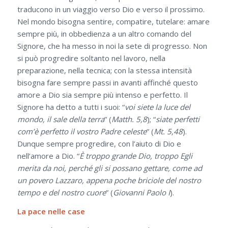
traducono in un viaggio verso Dio e verso il prossimo.
Nel mondo bisogna sentire, compatire, tutelare: amare
sempre più, in obbedienza a un altro comando del
Signore, che ha messo in noi la sete di progresso. Non
si può progredire soltanto nel lavoro, nella
preparazione, nella tecnica; con la stessa intensità
bisogna fare sempre passi in avanti affinché questo
amore a Dio sia sempre più intenso e perfetto. Il
Signore ha detto a tutti i suoi: “
voi siete la luce del
mondo, il sale della terra
” (
Matth. 5,8
); “
siate perfetti
com’è perfetto il vostro Padre celeste
” (
Mt. 5,48
).
Dunque sempre progredire, con l’aiuto di Dio e
nell’amore a Dio. “
È troppo grande Dio, troppo Egli
merita da noi, perché gli si possano gettare, come ad
un povero Lazzaro, appena poche briciole del nostro
tempo e del nostro cuore
” (
Giovanni Paolo I
).
La pace nelle case