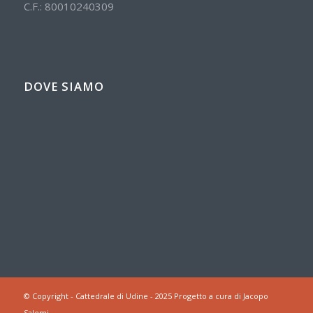
C.F.: 80010240309
DOVE SIAMO
© Copyright - Cattedrale di Udine - 2025 Progetto a cura di Jacopo
Salemi