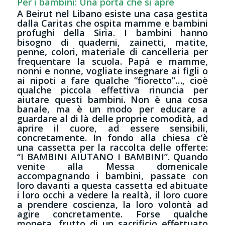
Per i bambini: Una porta che si apre
A Beirut nel Libano esiste una casa gestita
dalla Caritas che ospita mamme e bambini
profughi della Siria. I bambini hanno
bisogno di quaderni, zainetti, matite,
penne, colori, materiale di cancelleria per
frequentare la scuola. Papà e mamme,
nonni e nonne, vogliate insegnare ai figli o
ai nipoti a fare qualche “fioretto”…, cioè
qualche piccola effettiva rinuncia per
aiutare questi bambini. Non è una cosa
banale, ma è un modo per educare a
guardare al di là delle proprie comodità, ad
aprire il cuore, ad essere sensibili,
concretamente. In fondo alla chiesa c’è
una cassetta per la raccolta delle offerte:
“I BAMBINI AIUTANO I BAMBINI”. Quando
venite alla Messa domenicale
accompagnando i bambini, passate con
loro davanti a questa cassetta ed abituate
i loro occhi a vedere la realtà, il loro cuore
a prendere coscienza, la loro volontà ad
agire concretamente. Forse qualche
moneta, frutto di un sacrificio effettuato