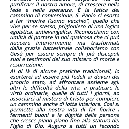
purificare il nostro amore, di crescere nella
fede e nella speranza. È la fatica del
cammino di conversione. S. Paolo ci esorta
a far “morire l’uomo vecchio”, quello che
vive per se stesso, prigioniero di una logica
egoistica, antievangelica. Riconosciamo con
umiltà di portare in noi qualcosa che ci può
nuocere interiormente, ma trasformati
dalla grazia battesimale collaboriamo con
Gesù per essere sempre di più discepoli
suoi e testimoni del suo mistero di morte e
resurrezione.
Al di là di alcune pratiche tradizionali, io
esorterei ad essere più fedeli ai doveri del
proprio stato, ad affrontare assieme agli
altri le difficoltà della vita, a praticare le
virtù ordinarie, quelle di tutti i giorni, ad
associarci al mistero di Cristo per compiere
un cammino anche di lotta interiore. Così si
permette alla nostra vita di far fiorire i
fermenti buoni e la dignità della persona
che cresce piano piano fino alla statura del
Figlio di Dio. Auguro a tutti un fecondo