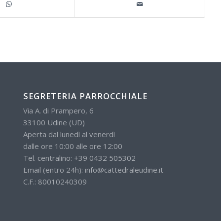
SEGRETERIA PARROCCHIALE
Via A. di Prampero, 6
33100 Udine (UD)
Aperta dal lunedì al venerdì
dalle ore 10:00 alle ore 12:00
Tel. centralino:
+39 0432 505302
Email (entro 24h):
info@cattedraleudine.it
C.F.: 80010240309