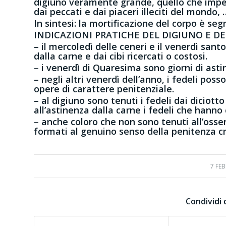
digiuno veramente grande, quello che impegn
dai peccati e dai piaceri illeciti del mondo, 
In sintesi: la mortificazione del corpo è seg
INDICAZIONI PRATICHE DEL DIGIUNO E D
– il mercoledì delle ceneri e il venerdì sant
dalla carne e dai cibi ricercati o costosi.
– i venerdì di Quaresima sono giorni di astin
– negli altri venerdì dell’anno, i fedeli poss
opere di carattere penitenziale.
– al digiuno sono tenuti i fedeli dai diciott
all’astinenza dalla carne i fedeli che hanno
– anche coloro che non sono tenuti all’osser
formati al genuino senso della penitenza cr
7 FE
Condividi 