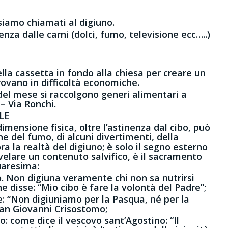
 siamo chiamati al digiuno.
nza dalle carni (dolci, fumo, televisione ecc…..)
ella cassetta in fondo alla chiesa per creare un
trovano in difficoltà economiche.
del mese si raccolgono generi alimentari a
– Via Ronchi.
LE
mensione fisica, oltre l’astinenza dal cibo, può
 del fumo, di alcuni divertimenti, della
a la realtà del digiuno; è solo il segno esterno
ivelare un contenuto salvifico, è il sacramento
Quaresima:
o. Non digiuna veramente chi non sa nutrirsi
he disse: “Mio cibo è fare la volontà del Padre”;
e: “Non digiuniamo per la Pasqua, né per la
 san Giovanni Crisostomo;
: come dice il vescovo sant’Agostino: “Il