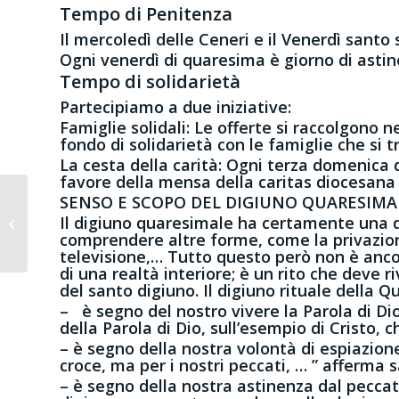
Tempo di Penitenza
Il mercoledì delle Ceneri e il Venerdì santo
Ogni venerdì di quaresima è giorno di astine
Tempo di solidarietà
Partecipiamo a due iniziative:
Famiglie solidali:
Le offerte si raccolgono n
fondo di solidarietà con le famiglie che si 
La cesta della carità
: Ogni terza domenica 
favore della mensa della caritas diocesana 
SENSO E SCOPO DEL DIGIUNO QUARESIMA
4^ Domenica del
Il digiuno quaresimale ha certamente una di
Tempo Ordinario
comprendere altre forme, come la privazione
televisione,… Tutto questo però non è ancor
di una realtà interiore; è un rito che deve r
del santo digiuno. Il digiuno rituale della 
– è segno del nostro vivere la Parola di Di
della Parola di Dio, sull’esempio di Cristo, c
– è segno della nostra volontà di espiazion
croce, ma per i nostri peccati, … ” afferma
– è segno della nostra astinenza dal peccato