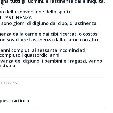
a tutti gli uomini, è l’astinenza dalle iniquità,
…”.
no della conversione dello spirito.
ELL’ASTINENZA
o sono giorni di digiuno dal cibo, di astinenza
enza dalla carne e dai cibi ricercati o costosi.
ono sostituire l’astinenza dalla carne con altre
o anni compiuti ai sessanta incominciati;
 compiuto i quattordici anni.
vanza del digiuno, i bambini e i ragazzi, vanno
istiana.
BBRAIO 2016
questo articolo