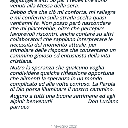
aggiungere altri 50 per i fedeli che sono
venuti alla Messa della sera.
Debbo dire che ciò mi conforta, mi rallegra
e mi conferma sulla strada scelta quasi
vent’anni fa. Non posso però nascondere
che mi piacerebbe, oltre che percepire
favorevoli riscontri, anche contare su altri
collaboratori che sappiano interpretare le
necessità del momento attuale, per
stimolare delle risposte che consentano un
cammino gioioso ed entusiasta della vita
cristiana.
Nutro la speranza che qualcuno voglia
condividere qualche riflessione opportuna
che alimenti la speranza in un mondo
complicato ed alle volte confuso. La Parola
di Dio possa illuminare il nostro cammino.
Auguro a tutti una buona settimana ed agli
alpini: benvenuti!
Don Luciano
parroco
1 MAGGIO 2023