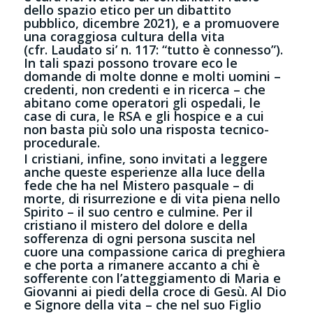
dello spazio etico per un dibattito
pubblico, dicembre 2021), e a promuovere
una coraggiosa cultura della vita
(cfr. Laudato si’ n. 117: “tutto è connesso”).
In tali spazi possono trovare eco le
domande di molte donne e molti uomini –
credenti, non credenti e in ricerca – che
abitano come operatori gli ospedali, le
case di cura, le RSA e gli hospice e a cui
non basta più solo una risposta tecnico-
procedurale.
I cristiani, infine, sono invitati a leggere
anche queste esperienze alla luce della
fede che ha nel Mistero pasquale – di
morte, di risurrezione e di vita piena nello
Spirito – il suo centro e culmine. Per il
cristiano il mistero del dolore e della
sofferenza di ogni persona suscita nel
cuore una compassione carica di preghiera
e che porta a rimanere accanto a chi è
sofferente con l’atteggiamento di Maria e
Giovanni ai piedi della croce di Gesù. Al Dio
e Signore della vita – che nel suo Figlio