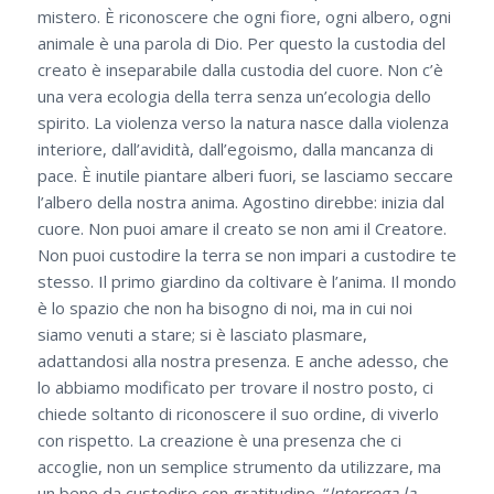
mistero. È riconoscere che ogni fiore, ogni albero, ogni
animale è una parola di Dio. Per questo la custodia del
creato è inseparabile dalla custodia del cuore. Non c’è
una vera ecologia della terra senza un’ecologia dello
spirito. La violenza verso la natura nasce dalla violenza
interiore, dall’avidità, dall’egoismo, dalla mancanza di
pace. È inutile piantare alberi fuori, se lasciamo seccare
l’albero della nostra anima. Agostino direbbe: inizia dal
cuore. Non puoi amare il creato se non ami il Creatore.
Non puoi custodire la terra se non impari a custodire te
stesso. Il primo giardino da coltivare è l’anima. Il mondo
è lo spazio che non ha bisogno di noi, ma in cui noi
siamo venuti a stare; si è lasciato plasmare,
adattandosi alla nostra presenza. E anche adesso, che
lo abbiamo modificato per trovare il nostro posto, ci
chiede soltanto di riconoscere il suo ordine, di viverlo
con rispetto. La creazione è una presenza che ci
accoglie, non un semplice strumento da utilizzare, ma
un bene da custodire con gratitudine. “
Interroga la