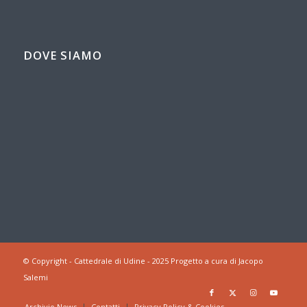
DOVE SIAMO
© Copyright - Cattedrale di Udine - 2025 Progetto a cura di Jacopo
Salemi
Archivio News
Contatti
Privacy Policy & Cookies