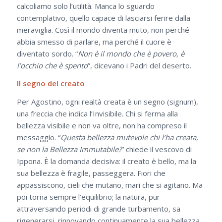
calcoliamo solo l’utilità. Manca lo sguardo
contemplativo, quello capace di lasciarsi ferire dalla
meraviglia. Così il mondo diventa muto, non perché
abbia smesso di parlare, ma perché il cuore è
diventato sordo. “
Non è il mondo che è povero, è
l’occhio che è spento
”, dicevano i Padri del deserto.
Il segno del creato
Per Agostino, ogni realtà creata è un segno (signum),
una freccia che indica l’Invisibile. Chi si ferma alla
bellezza visibile e non va oltre, non ha compreso il
messaggio. “
Questa bellezza mutevole chi l’ha creata,
se non la Bellezza Immutabile?
” chiede il vescovo di
Ippona. È la domanda decisiva: il creato è bello, ma la
sua bellezza è fragile, passeggera. Fiori che
appassiscono, cieli che mutano, mari che si agitano. Ma
poi torna sempre l’equilibrio; la natura, pur
attraversando periodi di grande turbamento, sa
rigenerarsi, rinnovando continuamente la sua bellezza.