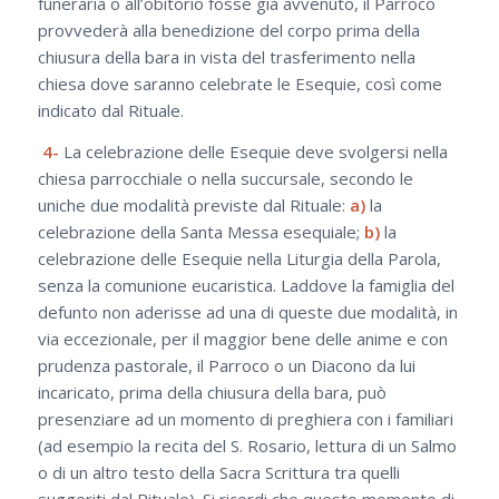
funeraria o all’obitorio fosse già avvenuto, il Parroco
provvederà alla benedizione del corpo prima della
chiusura della bara in vista del trasferimento nella
chiesa dove saranno celebrate le Esequie, così come
indicato dal Rituale.
4-
La celebrazione delle Esequie deve svolgersi nella
chiesa parrocchiale o nella succursale, secondo le
uniche due modalità previste dal Rituale:
a)
la
celebrazione della Santa Messa esequiale;
b)
la
celebrazione delle Esequie nella Liturgia della Parola,
senza la comunione eucaristica. Laddove la famiglia del
defunto non aderisse ad una di queste due modalità, in
via eccezionale, per il maggior bene delle anime e con
prudenza pastorale, il Parroco o un Diacono da lui
incaricato, prima della chiusura della bara, può
presenziare ad un momento di preghiera con i familiari
(ad esempio la recita del S. Rosario, lettura di un Salmo
o di un altro testo della Sacra Scrittura tra quelli
suggeriti dal Rituale). Si ricordi che questo momento di